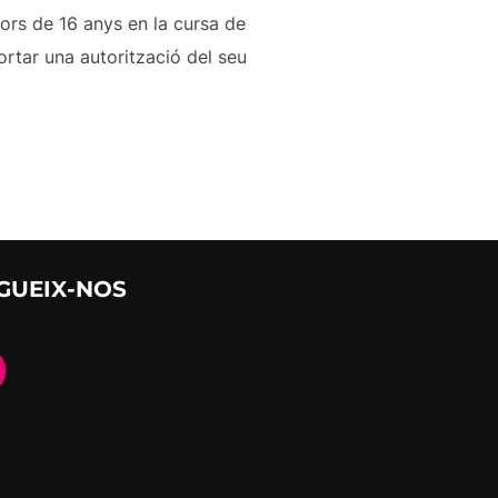
nors de 16 anys en la cursa de
rtar una autorització del seu
GUEIX-NOS
stagram