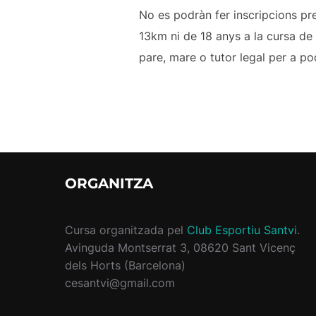
No es podràn fer inscripcions pre
13km ni de 18 anys a la cursa de
pare, mare o tutor legal per a po
ORGANITZA
Cursa organitzada pel
Club Esportiu Santvi
.
Avinguda Montserrat 3, 08620 Sant Vicenç
dels Horts (Barcelona)
cesantvi@gmail.com