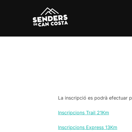
Skip
to
content
La inscripció es podrà efectuar 
Inscripcions Trail 21Km
Inscripcions Express 13Km