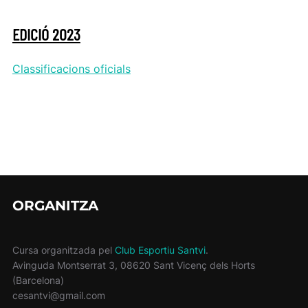
EDICIÓ 2023
Classificacions oficials
ORGANITZA
Cursa organitzada pel
Club Esportiu Santvi
.
Avinguda Montserrat 3, 08620 Sant Vicenç dels Horts
(Barcelona)
cesantvi@gmail.com